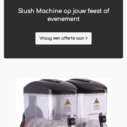
Jägermeister-tap
Slush Machine op jouw feest of
Kebabgrill
evenement
Partytrailer
Poffertjes
Vraag een offerte aan >
Popcornmachine
Slush
Slurphut
Smoothiebar
Soepkraam
Stroopwafelkraam
Sinaasappelpers
Suikerspinmachine
Wafelkraam