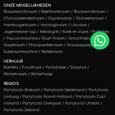
ONZE MOGELIJKHEDEN
Braadworstkraam
/
Beenhamkraam
/
Bockworstkraam
/
Chocolademelkkraam
/
Espressobar
/
Glühweinkraam
/
Hamburgerkraam
/
Hotdogkraam
/
IJscokar
/
Jägermeister-tap
/
Kebabgrill
/
Koek en zopie
/
Poffertjes
/
Popcornmachine
/
Slush Kraam
/
Smoothiebar
/
Soepkraam
/
Stroopwafelkraam
/
Sinaasappelpers
/
Suikerspinmachine
/
Wafelkraam
VERHUUR
Bakfiets
/
Foodtruck
/
Partytrailer
/
Slurphut
/
Winterkraam
/
Winterhuisje
REGIO'S
Partytools Brabant / Partytools Gelderland / Partytools
Limburg / Partytools Noord-Holland / Partytools Zuid-
Holland / Partytools Overijssel / Partytools Utrecht /
Partytools Zeeland