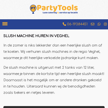
06-19384451
SLUSH MACHINE HUREN IN VEGHEL
Bakfiets
In de zomer is niks lekkerder dan een heerlijke slush om af
Beenhamkraam
te koelen. Wij verhuren slush machines in de regio Veghel,
Chocolademelkkraam
waarmee je dit heerlijke verkoelde ijsdrankje kunt maken.
Espressobar
De slush machine is uitgerust met 2 tanks van 12 liter,
Foodtruck
waarmee je binnen de kortste tijd een heerlijke slush maakt!
Daarnaast is het mogelijk om er andere dranken gekoeld
Glühweinkraam
in te houden. Uiteraard kunnen wij de benodigdheden
Hamburgerkraam
zoals bekers en rietjes leveren.
Hotdogkraam
IJscokar